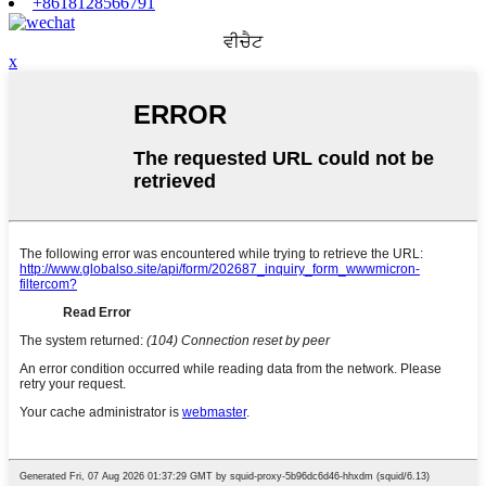
+8618128566791
ਵੀਚੈਟ
x