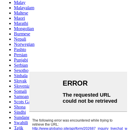
Malay
Malayalam
Maltese
Maori
Marathi
Mongolian
Burmese
Nepali
Norwegian
Pashto
Persian
Punjabi
Serbian
Sesotho
Sinhala
Slovak
Slovenian
Somali
Samoan
Scots Gaelic
Shona
Sindhi
Sundanese
Swahili
Tajik