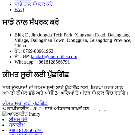
ਸਾਡੇ ਨਾਲ ਸੰਪਰਕ ਕਰੋ
FAQ
ਸਾਡੇ ਨਾਲ ਸੰਪਰਕ ਕਰੋ
Bldg D, Jinxiongda Tech Park, Xingyuan Road, Datanglang
Village, Dalingshan Town, Dongguan, Guangdong Province,
China
ਫੋਨ: 0769-88961963
ਈ - ਮੇਲ:
kinda1@puno-filter.com
Whatsapp: +8618128566791
ਕੀਮਤ ਸੂਚੀ ਲਈ ਪੁੱਛਗਿੱਛ
ਸਾਡੇ ਉਤਪਾਦਾਂ ਜਾਂ ਕੀਮਤ ਸੂਚੀ ਬਾਰੇ ਪੁੱਛਗਿੱਛ ਲਈ, ਕਿਰਪਾ ਕਰਕੇ ਸਾਨੂੰ
ਆਪਣੀ ਈਮੇਲ ਛੱਡੋ ਅਤੇ ਅਸੀਂ 24 ਘੰਟਿਆਂ ਦੇ ਅੰਦਰ ਸੰਪਰਕ ਵਿੱਚ ਰਹਾਂਗੇ।
ਕੀਮਤ ਸੂਚੀ ਲਈ ਪੁੱਛਗਿੱਛ
© ਕਾਪੀਰਾਈਟ - 2021: ਸਾਰੇ ਅਧਿਕਾਰ ਰਾਖਵੇਂ ਹਨ।
- , , , , , ,
ਈਮੇਲ ਭੇਜੋ
ਸਕਾਈਪ
+8618128566791