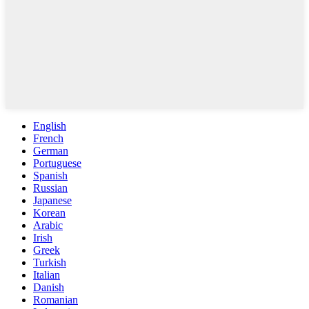
English
French
German
Portuguese
Spanish
Russian
Japanese
Korean
Arabic
Irish
Greek
Turkish
Italian
Danish
Romanian